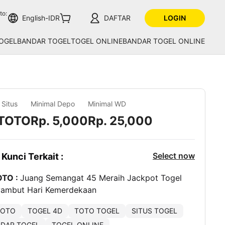
to:
English-IDR
DAFTAR
LOGIN
TOGEL
BANDAR TOGEL
TOGEL ONLINE
BANDAR TOGEL ONLINE
Situs
Minimal Depo
Minimal WD
TOTO
Rp. 5,000
Rp. 25,000
Select now
 Kunci Terkait :
OTO :
Juang Semangat 45 Meraih Jackpot Togel
ambut Hari Kemerdekaan
TOTO
TOGEL 4D
TOTO TOGEL
SITUS TOGEL
DAR TOGEL
TOGEL ONLINE