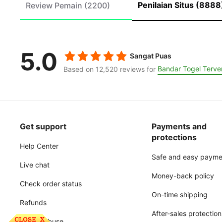
Penilaian Situs (8888
Review Pemain (2200)
5.0
Sangat Puas
Bandar Togel Terver
Based on 12,520 reviews for
Get support
Payments and
protections
Help Center
Safe and easy payme
Live chat
Money-back policy
Check order status
On-time shipping
Refunds
After-sales protection
Report abuse