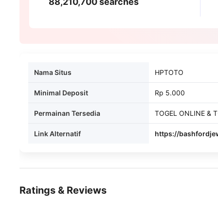
88,210,700 searches
Nama Situs
HPTOTO
Minimal Deposit
Rp 5.000
Permainan Tersedia
TOGEL ONLINE & 
Link Alternatif
https://bashfordje
Ratings & Reviews