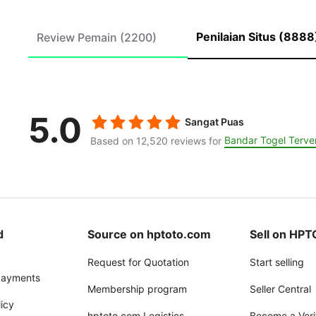
Penilaian Situs (8888
Review Pemain (2200)
5.0
Sangat Puas
Bandar Togel Terver
Based on 12,520 reviews for
d
Source on hptoto.com
Sell on HP
Request for Quotation
Start selling
payments
Membership program
Seller Central
icy
hptoto.com Logistics
Become a Veri