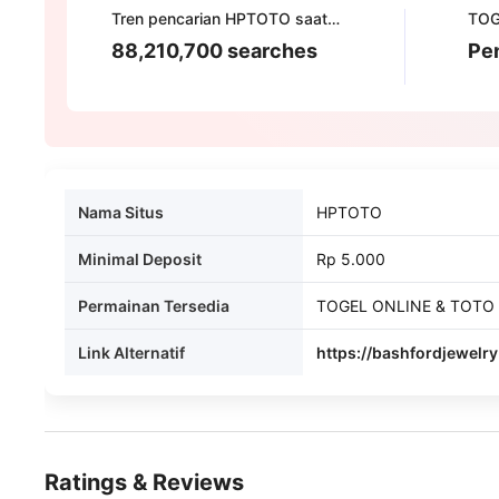
Tren pencarian HPTOTO saat ini
TOG
88,210,700 searches
Pen
Nama Situs
HPTOTO
Minimal Deposit
Rp 5.000
Permainan Tersedia
TOGEL ONLINE & TOTO
Link Alternatif
https://bashfordjewelr
Ratings & Reviews