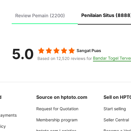
Penilaian Situs (8888
Review Pemain (2200)
5.0
Sangat Puas
Bandar Togel Terver
Based on 12,520 reviews for
d
Source on hptoto.com
Sell on HP
Request for Quotation
Start selling
payments
Membership program
Seller Central
icy
hptoto.com Logistics
Become a Veri