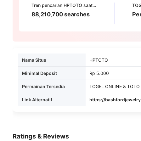
Tren pencarian HPTOTO saat ini
TOG
88,210,700 searches
Pen
Nama Situs
HPTOTO
Minimal Deposit
Rp 5.000
Permainan Tersedia
TOGEL ONLINE & TOTO
Link Alternatif
https://bashfordjewelr
Ratings & Reviews