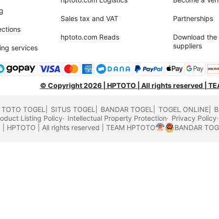
g
Sales tax and VAT
Partnerships
ections
hptoto.com Reads
Download the 
suppliers
ing services
© Copyright 2026 | HPTOTO | All rights reserved | 
TOTO TOGEL
SITUS TOGEL
BANDAR TOGEL
TOGEL ONLINE
B
oduct Listing Policy
Intellectual Property Protection
Privacy Policy
 | HPTOTO | All rights reserved | TEAM HPTOTO
BANDAR TOG