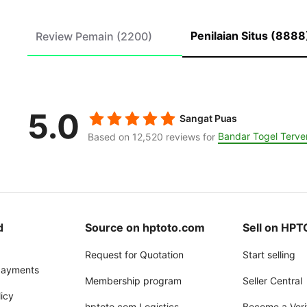
Penilaian Situs (8888
Review Pemain (2200)
5.0
Sangat Puas
Bandar Togel Terver
Based on 12,520 reviews for
d
Source on hptoto.com
Sell on HP
Request for Quotation
Start selling
payments
Membership program
Seller Central
icy
hptoto.com Logistics
Become a Veri