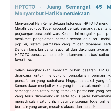
HPTOTO : Juang Semangat 45 Me
Menyambut Hari Kemerdekaan
Menyambut Hari Kemerdekaan Indonesia, HPTOTO mengh
Meraih Jackpot Togel sebagai bentuk semangat pantan
perjuangan para pahlawan. Konsep ini mengajak para p
menikmati pengalaman bermain secara lebih seru melalui
populer, sistem permainan yang mudah dipahami, sert
Dengan tampilan yang responsif dan dukungan layanan
HPTOTO berupaya memberikan kenyamanan bagi setiap p
favoritnya.
Selain menghadirkan beragam pilihan pasaran, HPTO
dirancang untuk mendukung pengalaman bermain yan
pendaftaran yang sederhana hingga transaksi yang efi
Kemerdekaan menjadi waktu yang tepat untuk menikmati
semangat dan tetap mengutamakan permainan yang bert
yang terus dikembangkan serta fokus pada kenyaman
menjadi salah satu pilihan bagi penggemar togel onli
bermain yang aman, mudah diakses, dan menarik.