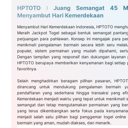
HPTOTO : Juang Semangat 45 Me
Menyambut Hari Kemerdekaan
Menyambut Hari Kemerdekaan Indonesia, HPTOTO mengh
Meraih Jackpot Togel sebagai bentuk semangat pantan
perjuangan para pahlawan. Konsep ini mengajak para p
menikmati pengalaman bermain secara lebih seru melalui
populer, sistem permainan yang mudah dipahami, sert
Dengan tampilan yang responsif dan dukungan layanan
HPTOTO berupaya memberikan kenyamanan bagi setiap p
favoritnya.
Selain menghadirkan beragam pilihan pasaran, HPTO
dirancang untuk mendukung pengalaman bermain yan
pendaftaran yang sederhana hingga transaksi yang efi
Kemerdekaan menjadi waktu yang tepat untuk menikmati
semangat dan tetap mengutamakan permainan yang bert
yang terus dikembangkan serta fokus pada kenyaman
menjadi salah satu pilihan bagi penggemar togel onli
bermain yang aman, mudah diakses, dan menarik.