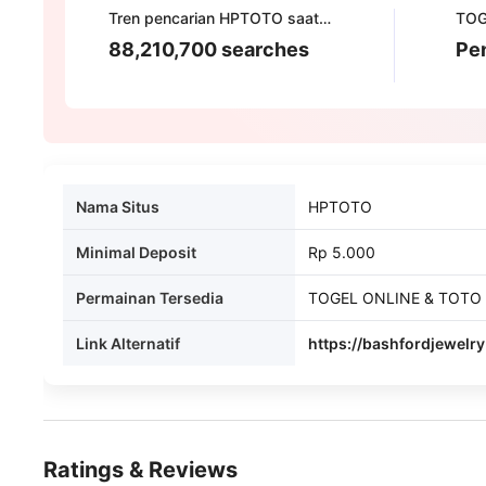
Tren pencarian HPTOTO saat ini
TOG
88,210,700 searches
Pen
Nama Situs
HPTOTO
Minimal Deposit
Rp 5.000
Permainan Tersedia
TOGEL ONLINE & TOTO
Link Alternatif
https://bashfordjewelr
Ratings & Reviews