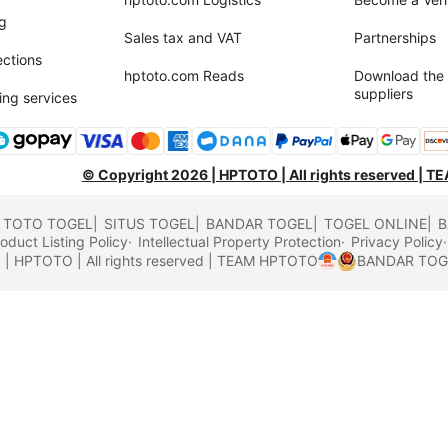
g
Sales tax and VAT
Partnerships
ections
hptoto.com Reads
Download the 
suppliers
ing services
© Copyright 2026 | HPTOTO | All rights reserved | 
TOTO TOGEL
SITUS TOGEL
BANDAR TOGEL
TOGEL ONLINE
B
oduct Listing Policy
Intellectual Property Protection
Privacy Policy
 | HPTOTO | All rights reserved | TEAM HPTOTO
BANDAR TOG