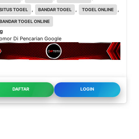
,
,
,
SITUS TOGEL
BANDAR TOGEL
TOGEL ONLINE
BANDAR TOGEL ONLINE
ng
omor Di Pencarian Google
DAFTAR
LOGIN