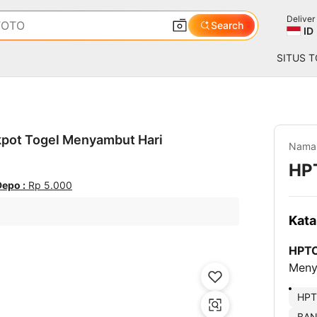
Deliver 
 for?
TOTO
Search
ID
cover
SITUS 
kpot Togel Menyambut Hari
Nama 
HP
epo :
Rp 5.000
Kata
HPT
Meny
HP
BAN