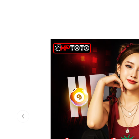
Previous slide