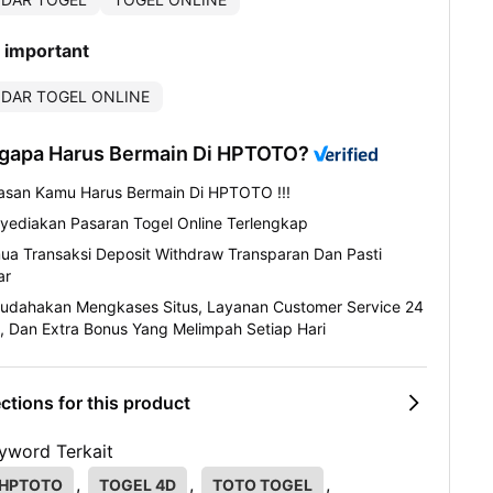
 important
DAR TOGEL ONLINE
gapa Harus Bermain Di HPTOTO?
lasan Kamu Harus Bermain Di HPTOTO !!!
yediakan Pasaran Togel Online Terlengkap
ua Transaksi Deposit Withdraw Transparan Dan Pasti
ar
udahakan Mengkases Situs, Layanan Customer Service 24
, Dan Extra Bonus Yang Melimpah Setiap Hari
ctions for this product
yword Terkait
,
,
,
HPTOTO
TOGEL 4D
TOTO TOGEL