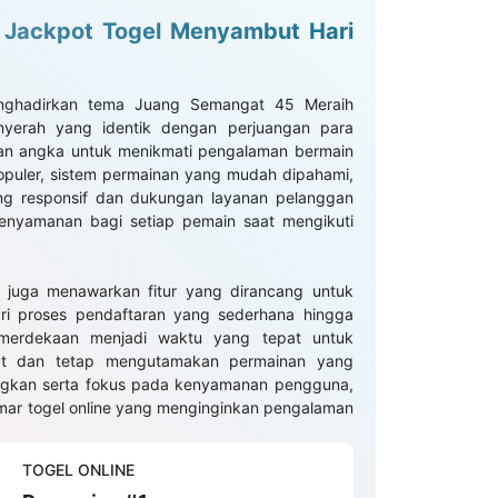
Jackpot Togel Menyambut Hari
nghadirkan tema Juang Semangat 45 Meraih
yerah yang identik dengan perjuangan para
an angka untuk menikmati pengalaman bermain
 populer, sistem permainan yang mudah dipahami,
ang responsif dan dukungan layanan pelanggan
yamanan bagi setiap pemain saat mengikuti
 juga menawarkan fitur yang dirancang untuk
ri proses pendaftaran yang sederhana hingga
emerdekaan menjadi waktu yang tepat untuk
at dan tetap mengutamakan permainan yang
angkan serta fokus pada kenyamanan pengguna,
mar togel online yang menginginkan pengalaman
TOGEL ONLINE