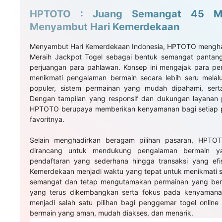
HPTOTO : Juang Semangat 45 Me
Menyambut Hari Kemerdekaan
Menyambut Hari Kemerdekaan Indonesia, HPTOTO mengh
Meraih Jackpot Togel sebagai bentuk semangat pantan
perjuangan para pahlawan. Konsep ini mengajak para p
menikmati pengalaman bermain secara lebih seru melalui
populer, sistem permainan yang mudah dipahami, sert
Dengan tampilan yang responsif dan dukungan layanan
HPTOTO berupaya memberikan kenyamanan bagi setiap p
favoritnya.
Selain menghadirkan beragam pilihan pasaran, HPTO
dirancang untuk mendukung pengalaman bermain yan
pendaftaran yang sederhana hingga transaksi yang efi
Kemerdekaan menjadi waktu yang tepat untuk menikmati
semangat dan tetap mengutamakan permainan yang bert
yang terus dikembangkan serta fokus pada kenyaman
menjadi salah satu pilihan bagi penggemar togel onli
bermain yang aman, mudah diakses, dan menarik.