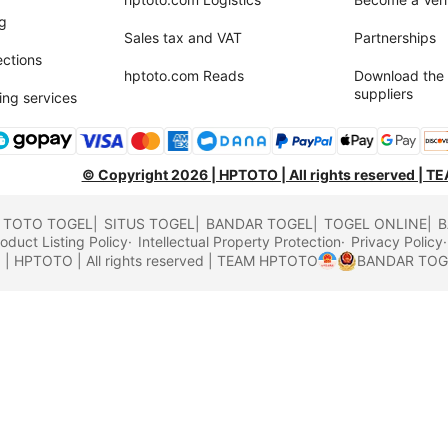
g
Sales tax and VAT
Partnerships
ections
hptoto.com Reads
Download the 
suppliers
ing services
© Copyright 2026 | HPTOTO | All rights reserved | 
TOTO TOGEL
SITUS TOGEL
BANDAR TOGEL
TOGEL ONLINE
B
oduct Listing Policy
Intellectual Property Protection
Privacy Policy
 | HPTOTO | All rights reserved | TEAM HPTOTO
BANDAR TOG