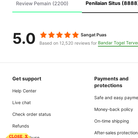
Penilaian Situs (8888
Review Pemain (2200)
5.0
Sangat Puas
Bandar Togel Terver
Based on 12,520 reviews for
Get support
Payments and
protections
Help Center
Safe and easy payme
Live chat
Money-back policy
Check order status
On-time shipping
Refunds
After-sales protection
Report abuse