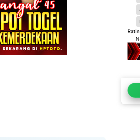
Rati
N