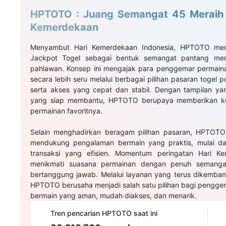
HPTOTO : Juang Semangat 45 Meraih 
Kemerdekaan
Menyambut Hari Kemerdekaan Indonesia, HPTOTO me
Jackpot Togel sebagai bentuk semangat pantang men
pahlawan. Konsep ini mengajak para penggemar permain
secara lebih seru melalui berbagai pilihan pasaran togel
serta akses yang cepat dan stabil. Dengan tampilan y
yang siap membantu, HPTOTO berupaya memberikan ken
permainan favoritnya.
Selain menghadirkan beragam pilihan pasaran, HPTOTO
mendukung pengalaman bermain yang praktis, mulai da
transaksi yang efisien. Momentum peringatan Hari K
menikmati suasana permainan dengan penuh semang
bertanggung jawab. Melalui layanan yang terus dikemb
HPTOTO berusaha menjadi salah satu pilihan bagi pengge
bermain yang aman, mudah diakses, dan menarik.
Tren pencarian HPTOTO saat ini