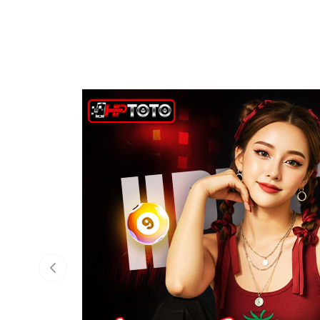
Previous slide