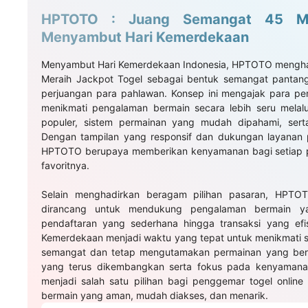
HPTOTO : Juang Semangat 45 Me
Menyambut Hari Kemerdekaan
Menyambut Hari Kemerdekaan Indonesia, HPTOTO mengh
Meraih Jackpot Togel sebagai bentuk semangat pantan
perjuangan para pahlawan. Konsep ini mengajak para p
menikmati pengalaman bermain secara lebih seru melalui
populer, sistem permainan yang mudah dipahami, sert
Dengan tampilan yang responsif dan dukungan layanan
HPTOTO berupaya memberikan kenyamanan bagi setiap p
favoritnya.
Selain menghadirkan beragam pilihan pasaran, HPTO
dirancang untuk mendukung pengalaman bermain yan
pendaftaran yang sederhana hingga transaksi yang efi
Kemerdekaan menjadi waktu yang tepat untuk menikmati
semangat dan tetap mengutamakan permainan yang bert
yang terus dikembangkan serta fokus pada kenyaman
menjadi salah satu pilihan bagi penggemar togel onli
bermain yang aman, mudah diakses, dan menarik.