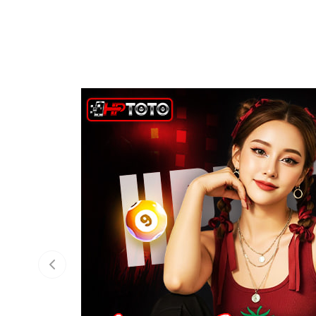
Previous slide