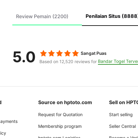
Penilaian Situs (8888
Review Pemain (2200)
5.0
Sangat Puas
Bandar Togel Terver
Based on 12,520 reviews for
d
Source on hptoto.com
Sell on HP
Request for Quotation
Start selling
payments
Membership program
Seller Central
icy
hptoto.com Logistics
Become a Veri